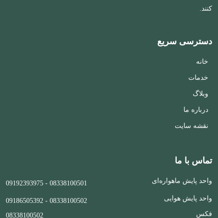
کنند.
دسترسی سریع
خانه
خدمات
وبلاگ
درباره ما
نقشه سایت
تماس با ما
واحد پایش ماهواره‌ای
09192393975
-
08338100501
واحد پایش هوایی
09186505392
-
08338100502
فکس
08338100502